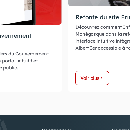
Refonte du site Pri
Découvrez comment Inf
Monégasque dans la refo
ouvernement
interface intuitive intég
Albert Ier accessible à t
iniers du Gouvernement
portail intuitif et
e public.
Voir plus