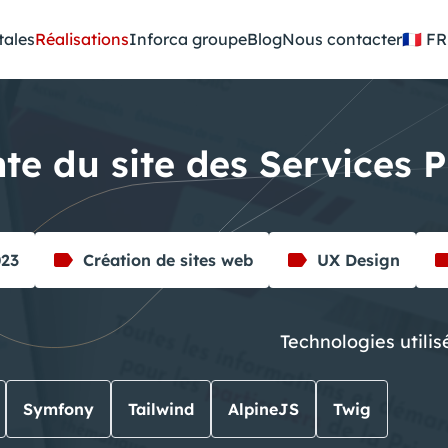
tales
Réalisations
Inforca groupe
Blog
Nous contacter
🇫🇷
te du site des Services P
023
Création de sites web
UX Design
Technologies utilis
Symfony
Tailwind
AlpineJS
Twig