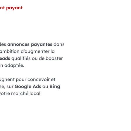
nt payant
 des
annonces payantes
dans
l’ambition d’augmenter la
leads
qualifiés ou de booster
on adaptée.
nent pour concevoir et
ne, sur
Google Ads
ou
Bing
votre marché local