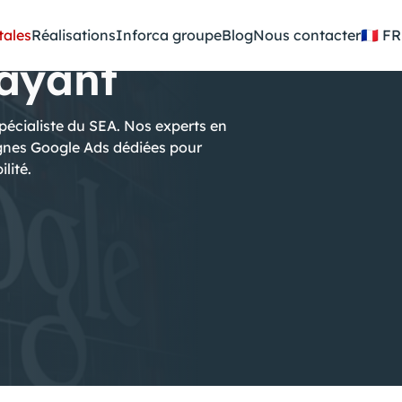
tales
Réalisations
Inforca groupe
Blog
Nous contacter
🇫🇷
ayant
écialiste du SEA. Nos experts en
agnes Google Ads dédiées pour
lité.